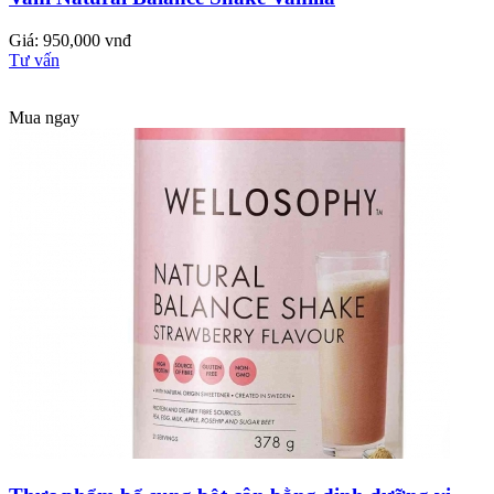
Giá: 950,000 vnđ
Tư vấn
Mua ngay