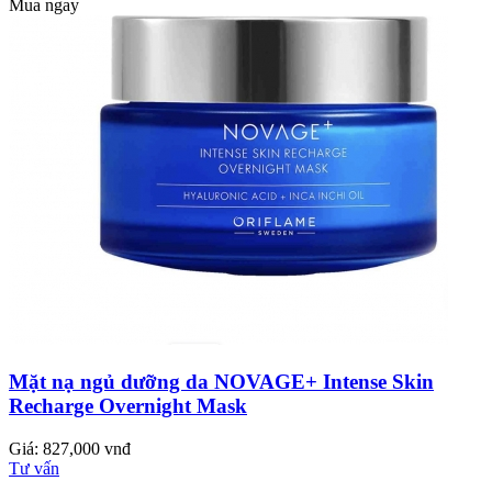
Mua ngay
Mặt nạ ngủ dưỡng da NOVAGE+ Intense Skin
Recharge Overnight Mask
Giá: 827,000 vnđ
Tư vấn