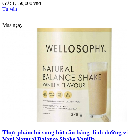
Giá: 1,150,000 vnđ
Tư vấn
Mua ngay
Thực phẩm bổ sung bột cân bằng dinh dưỡng vị
Vani Natural Balance Shake Vanilla