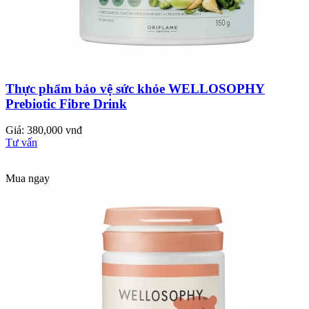
Thực phẩm bảo vệ sức khỏe WELLOSOPHY
Prebiotic Fibre Drink
Giá: 380,000 vnđ
Tư vấn
Mua ngay