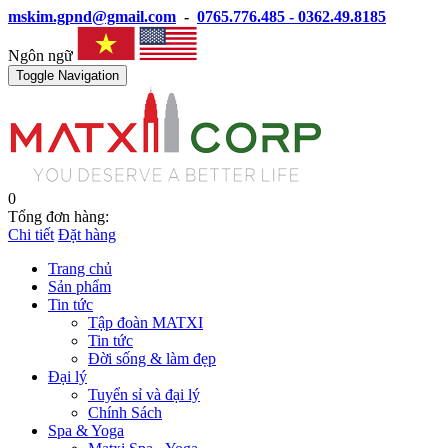
mskim.gpnd@gmail.com
-
0765.776.485 - 0362.49.8185
Ngôn ngữ
Toggle Navigation
0
Tổng đơn hàng:
Chi tiết
Đặt hàng
Trang chủ
Sản phẩm
Tin tức
Tập đoàn MATXI
Tin tức
Đời sống & làm đẹp
Đại lý
Tuyển sỉ và đại lý
Chính Sách
Spa & Yoga