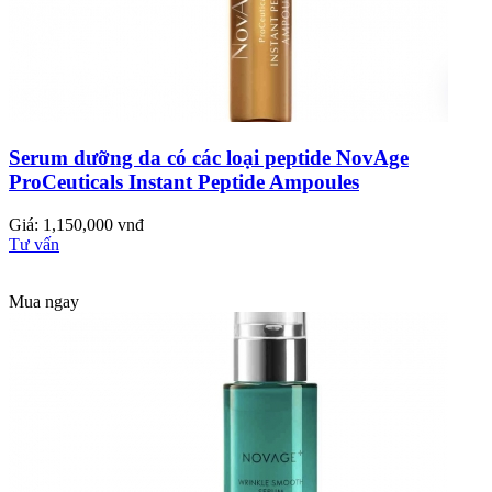
Serum dưỡng da có các loại peptide NovAge
ProCeuticals Instant Peptide Ampoules
Giá: 1,150,000 vnđ
Tư vấn
Mua ngay