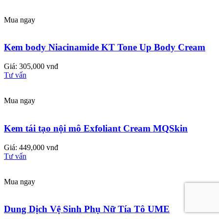
Mua ngay
Kem body Niacinamide KT Tone Up Body Cream
Giá: 305,000 vnđ
Tư vấn
Mua ngay
Kem tái tạo nội mô Exfoliant Cream MQSkin
Giá: 449,000 vnđ
Tư vấn
Mua ngay
Dung Dịch Vệ Sinh Phụ Nữ Tía Tô UME