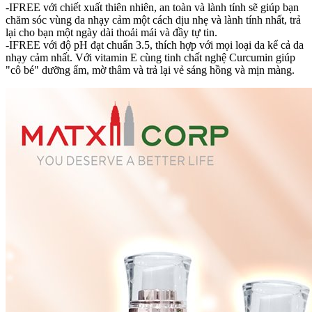
-IFREE với chiết xuất thiên nhiên, an toàn và lành tính sẽ giúp bạn
chăm sóc vùng da nhạy cảm một cách dịu nhẹ và lành tính nhất, trả
lại cho bạn một ngày dài thoải mái và đầy tự tin.
-IFREE với độ pH đạt chuẩn 3.5, thích hợp với mọi loại da kể cả da
nhạy cảm nhất. Với vitamin E cùng tinh chất nghệ Curcumin giúp
"cô bé" dưỡng ẩm, mờ thâm và trả lại vẻ sáng hồng và mịn màng.