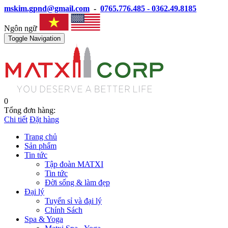
mskim.gpnd@gmail.com
-
0765.776.485 - 0362.49.8185
Ngôn ngữ
Toggle Navigation
0
Tổng đơn hàng:
Chi tiết
Đặt hàng
Trang chủ
Sản phẩm
Tin tức
Tập đoàn MATXI
Tin tức
Đời sống & làm đẹp
Đại lý
Tuyển sỉ và đại lý
Chính Sách
Spa & Yoga