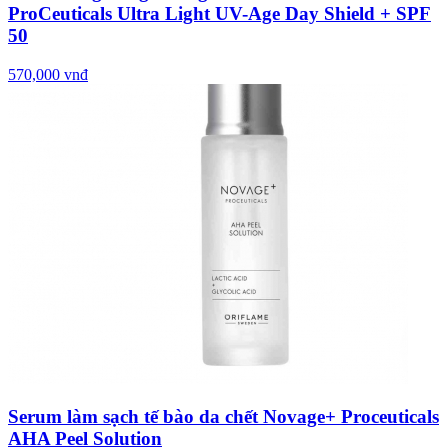
ProCeuticals Ultra Light UV-Age Day Shield + SPF
50
570,000 vnđ
Serum làm sạch tế bào da chết Novage+ Proceuticals
AHA Peel Solution