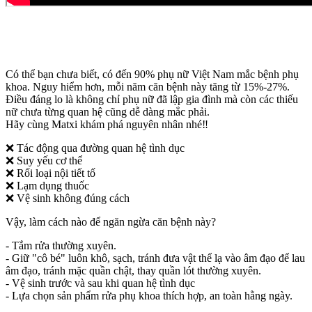
Có thể bạn chưa biết, có đến 90% phụ nữ Việt Nam mắc bệnh phụ
khoa. Nguy hiểm hơn, mỗi năm căn bệnh này tăng từ 15%-27%.
Điều đáng lo là không chỉ phụ nữ đã lập gia đình mà còn các thiếu
nữ chưa từng quan hệ cũng dễ dàng mắc phải.
Hãy cùng Matxi khám phá nguyên nhân nhé
‼️
❌
Tác động qua đường quan hệ tình dục
❌
Suy yếu cơ thể
❌
Rối loại nội tiết tố
❌
Lạm dụng thuốc
❌
Vệ sinh không đúng cách
Vậy, làm cách nào để ngăn ngừa căn bệnh này?
- Tắm rửa thường xuyên.
- Giữ "cô bé" luôn khô, sạch, tránh đưa vật thể lạ vào âm đạo để lau
âm đạo, tránh mặc quần chật, thay quần lót thường xuyên.
- Vệ sinh trước và sau khi quan hệ tình dục
- Lựa chọn sản phẩm rửa phụ khoa thích hợp, an toàn hằng ngày.