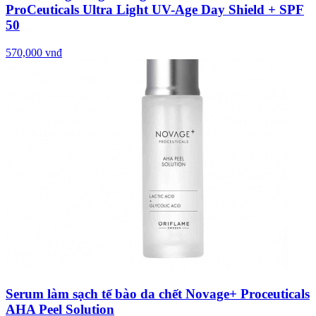
ProCeuticals Ultra Light UV-Age Day Shield + SPF
50
570,000 vnđ
Serum làm sạch tế bào da chết Novage+ Proceuticals
AHA Peel Solution