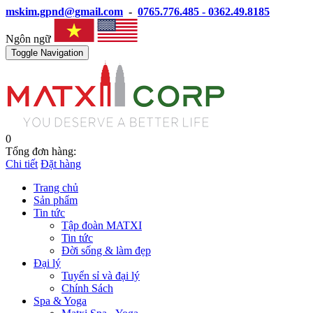
mskim.gpnd@gmail.com
-
0765.776.485 - 0362.49.8185
Ngôn ngữ
Toggle Navigation
0
Tổng đơn hàng:
Chi tiết
Đặt hàng
Trang chủ
Sản phẩm
Tin tức
Tập đoàn MATXI
Tin tức
Đời sống & làm đẹp
Đại lý
Tuyển sỉ và đại lý
Chính Sách
Spa & Yoga