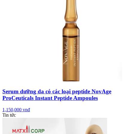
Serum dưỡng da có các loại peptide NovAge
ProCeuticals Instant Peptide Ampoules
1,150,000 vnđ
Tin tức